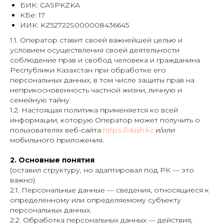
БИК: CASPKZKA
КБе: 17
ИИК: KZ52722S000008436645
1.1. Оператор ставит своей важнейшей целью и
условием осуществления своей деятельности
соблюдение прав и свобод человека и гражданина
Республики Казахстан при обработке его
персональных данных, в том числе защиты прав на
неприкосновенность частной жизни, личную и
семейную тайну.
1.2. Настоящая политика применяется ко всей
информации, которую Оператор может получить о
пользователях веб-сайта
https://idash.kz
и/или
мобильного приложения.
2. Основные понятия
(оставил структуру, но адаптировал под РК — это
важно)
2.1. Персональные данные — сведения, относящиеся к
определенному или определяемому субъекту
персональных данных.
2.2. Обработка персональных данных — действия,